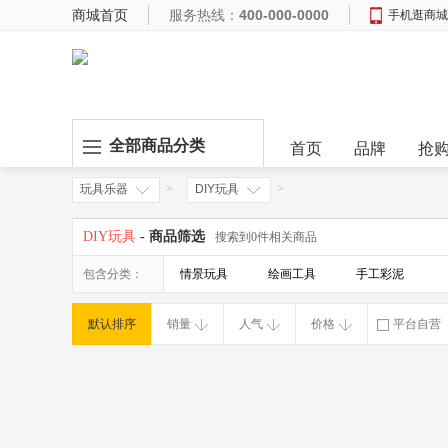
商城首页
服务热线：
400-000-0000
手机逛商城
全部商品分类
首页
品牌
抢
玩具乐器
>
DIY玩具
>
DIY玩具
- 商品筛选
搜索到0件相关商品
包含分类：
情景玩具
绘画工具
手工彩泥
默认排序
销量
人气
价格
平台自营
破损补寄