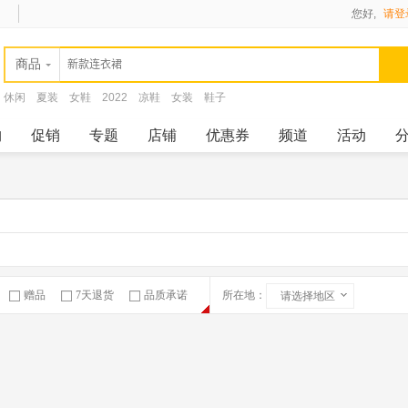
您好,
请登
商品
休闲
夏装
女鞋
2022
凉鞋
女装
鞋子
购
促销
专题
店铺
优惠券
频道
活动
赠品
7天退货
品质承诺
所在地：
请选择地区
急速物流