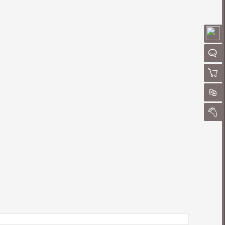
请
聊
购物
对
我的