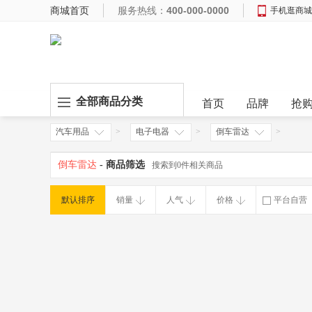
商城首页
服务热线：
400-000-0000
手机逛商城
全部商品分类
首页
品牌
抢
汽车用品
>
电子电器
>
倒车雷达
>
倒车雷达
- 商品筛选
搜索到0件相关商品
默认排序
销量
人气
价格
平台自营
破损补寄