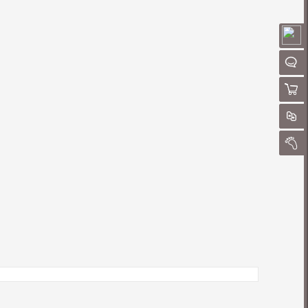
请
聊
购物
对
我的