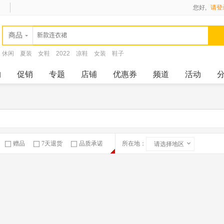
您好,
请登
商品
休闲
夏装
女鞋
2022
凉鞋
女装
鞋子
购
促销
专题
店铺
优惠券
频道
活动
赠品
7天退货
品质承诺
所在地：
请选择地区
急速物流