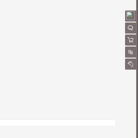
请
聊
购物
对
我的