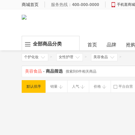
商城首页
服务热线：
400-000-0000
手机逛商城
全部商品分类
首页
品牌
抢
个护化妆
>
女性护理
>
美容食品
>
美容食品
- 商品筛选
搜索到0件相关商品
默认排序
销量
人气
价格
平台自营
破损补寄