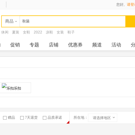
您好,
请登
商品
休闲
夏装
女鞋
2022
凉鞋
女装
鞋子
购
促销
专题
店铺
优惠券
频道
活动
赠品
7天退货
品质承诺
所在地：
请选择地区
急速物流