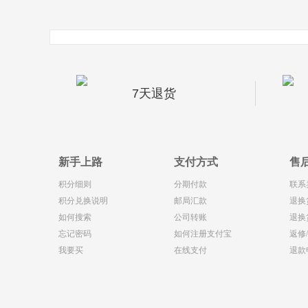
7天退货
新手上路
支付方式
售
积分细则
分期付款
联系
积分兑换说明
邮局汇款
退换
如何搜索
公司转账
退换
忘记密码
如何注册支付宝
返修
我要买
在线支付
退款