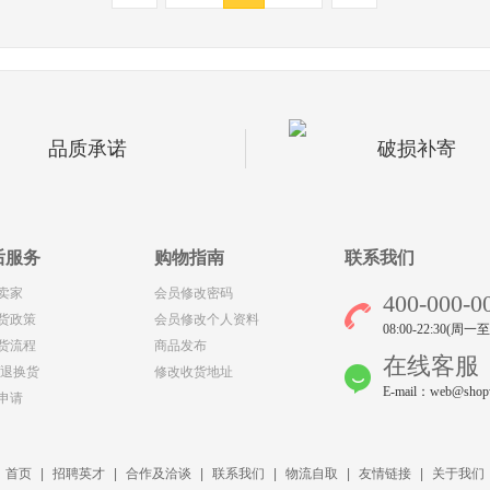
品质承诺
破损补寄
后服务
购物指南
联系我们
卖家
会员修改密码
400-000-0
货政策
会员修改个人资料
08:00-22:30(周一
货流程
商品发布
在线客服
/退换货
修改收货地址
E-mail：web@shop
申请
首页
|
招聘英才
|
合作及洽谈
|
联系我们
|
物流自取
|
友情链接
|
关于我们