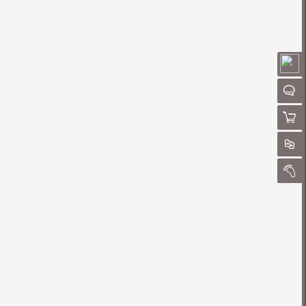
请
聊
购物
对
我的