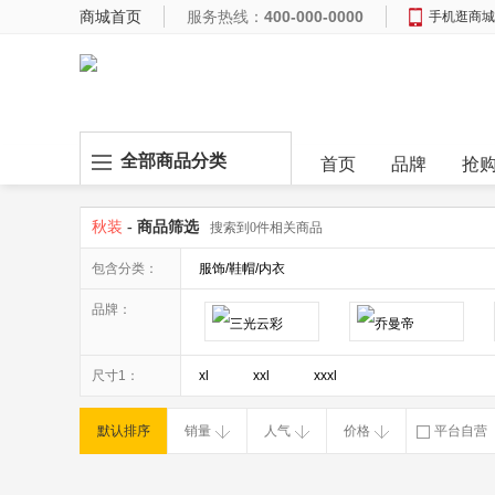
商城首页
服务热线：
400-000-0000
手机逛商城
全部商品分类
首页
品牌
抢
秋装
- 商品筛选
搜索到0件相关商品
包含分类：
服饰/鞋帽/内衣
品牌：
尺寸1：
xl
xxl
xxxl
默认排序
销量
人气
价格
平台自营
破损补寄