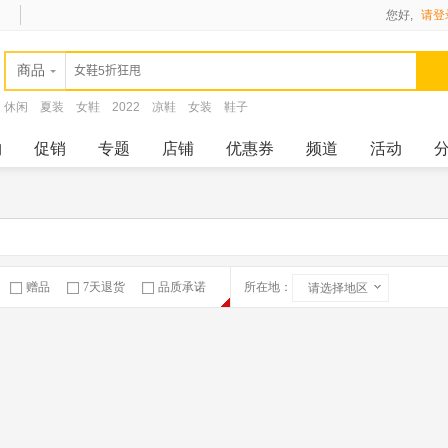
您好,
请登
商品
休闲
夏装
女鞋
2022
凉鞋
女装
鞋子
购
促销
专题
店铺
优惠券
频道
活动
赠品
7天退货
品质承诺
所在地：
请选择地区
急速物流