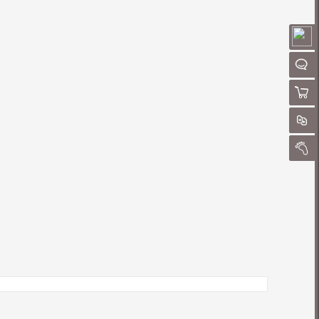
请
聊
购物
对
我的