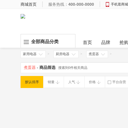
商城首页
服务热线：
400-000-0000
手机逛商城
全部商品分类
首页
品牌
抢
家用电器
>
厨房电器
>
煮蛋器
>
煮蛋器
- 商品筛选
搜索到0件相关商品
默认排序
销量
人气
价格
平台自营
破损补寄