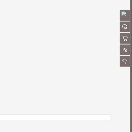
请
聊
购物
对
我的