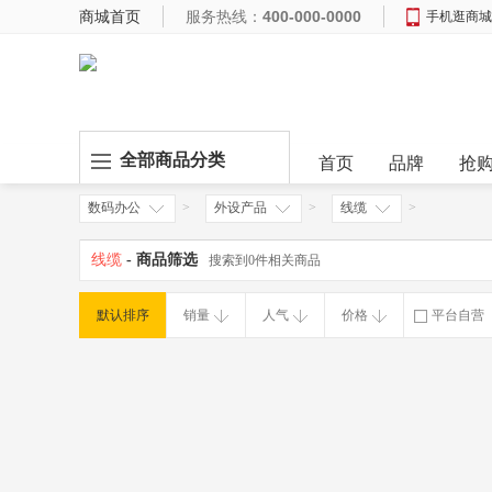
商城首页
服务热线：
400-000-0000
手机逛商城
全部商品分类
首页
品牌
抢
数码办公
>
外设产品
>
线缆
>
线缆
- 商品筛选
搜索到0件相关商品
默认排序
销量
人气
价格
平台自营
破损补寄