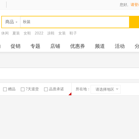
您好,
请登
商品
休闲
夏装
女鞋
2022
凉鞋
女装
鞋子
购
促销
专题
店铺
优惠券
频道
活动
赠品
7天退货
品质承诺
所在地：
请选择地区
急速物流