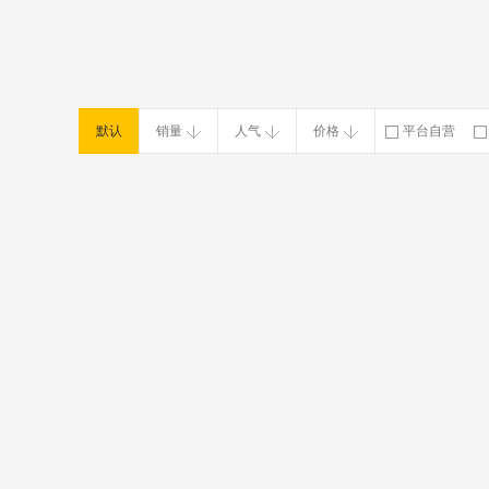
默认
销量
人气
价格
平台自营
破损补寄