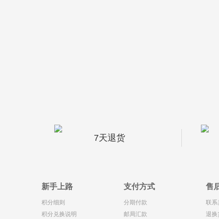
7天退货
新手上路
支付方式
售
积分细则
分期付款
联系
积分兑换说明
邮局汇款
退换