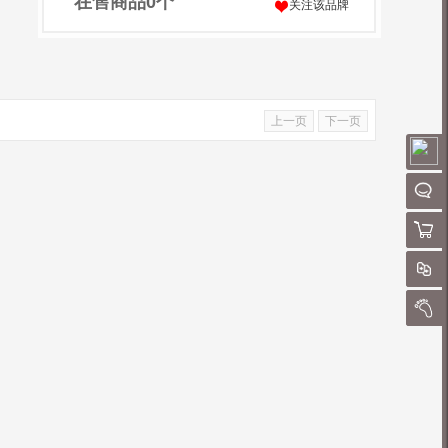
在售商品
0
个
关注该品牌
上一页
下一页
请
聊
购物
对
我的