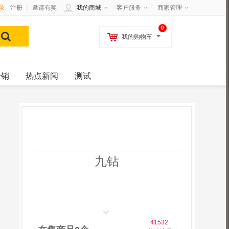
录
注册
邀请有奖
我的商城
客户服务
商家管理
0
我的购物车
分销
热点新闻
测试
九钻
41532