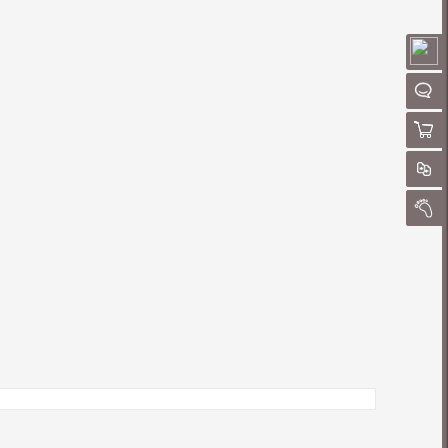
请
聊
购物
对
我的