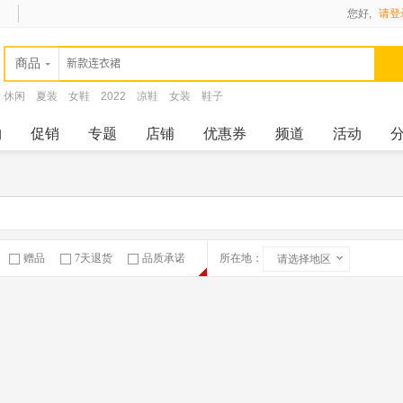
您好,
请登
商品
休闲
夏装
女鞋
2022
凉鞋
女装
鞋子
购
促销
专题
店铺
优惠券
频道
活动
赠品
7天退货
品质承诺
所在地：
请选择地区
急速物流