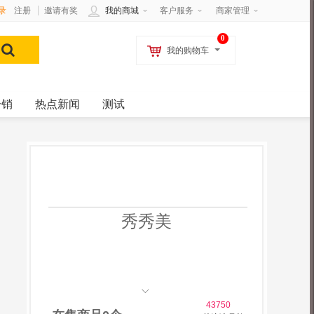
录
注册
邀请有奖
我的商城
客户服务
商家管理
0
我的购物车
分销
热点新闻
测试
秀秀美
43750