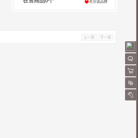
在售商品
0
个
关注该品牌
上一页
下一页
请
聊
购物
对
我的