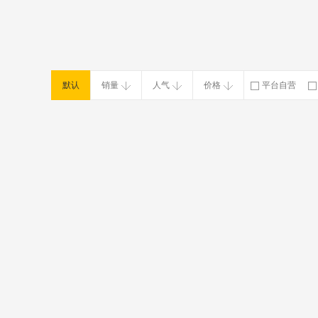
默认
销量
人气
价格
平台自营
破损补寄