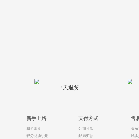
7天退货
新手上路
支付方式
售
积分细则
分期付款
联系
积分兑换说明
邮局汇款
退换