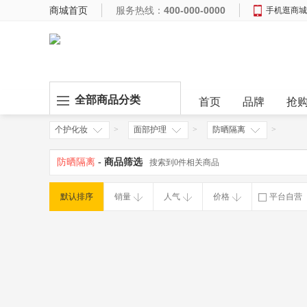
商城首页
服务热线：
400-000-0000
手机逛商城
全部商品分类
首页
品牌
抢
个护化妆
>
面部护理
>
防晒隔离
>
防晒隔离
- 商品筛选
搜索到0件相关商品
默认排序
销量
人气
价格
平台自营
破损补寄