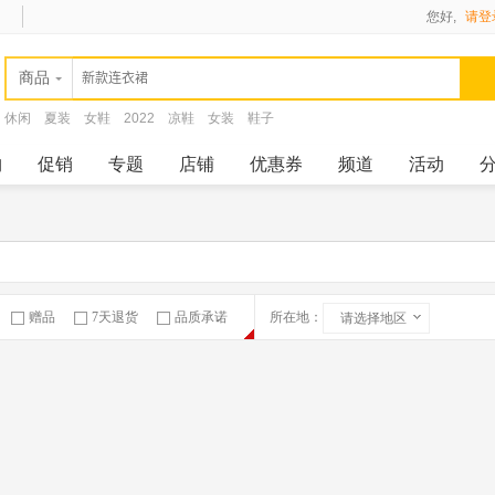
您好,
请登
商品
休闲
夏装
女鞋
2022
凉鞋
女装
鞋子
购
促销
专题
店铺
优惠券
频道
活动
赠品
7天退货
品质承诺
所在地：
请选择地区
急速物流