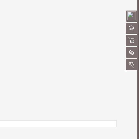
请
聊
购物
对
我的