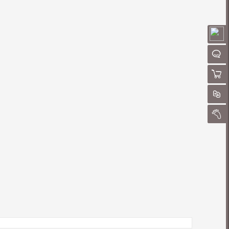
请
聊
购物
对
我的