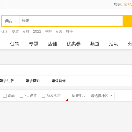
您好,
请登
商品
休闲
夏装
女鞋
2022
凉鞋
女装
鞋子
购
促销
专题
店铺
优惠券
频道
活动
婚纱礼服
婚纱摄影
婚嫁首饰
赠品
7天退货
品质承诺
所在地：
请选择地区
急速物流