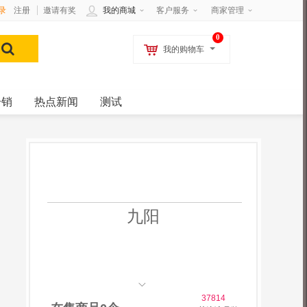
录
注册
邀请有奖
我的商城
客户服务
商家管理
0
我的购物车
分销
热点新闻
测试
九阳
37814