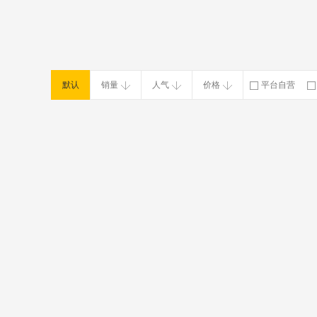
默认
销量
人气
价格
平台自营
破损补寄