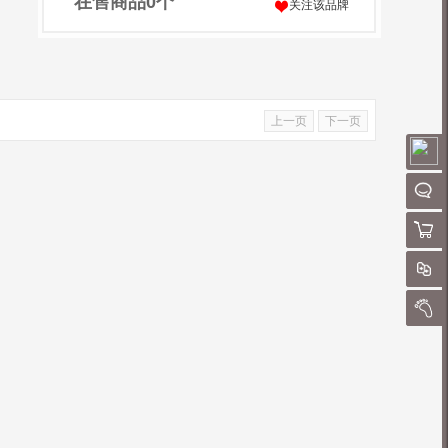
在售商品
0
个
关注该品牌
上一页
下一页
请
聊
购物
对
我的