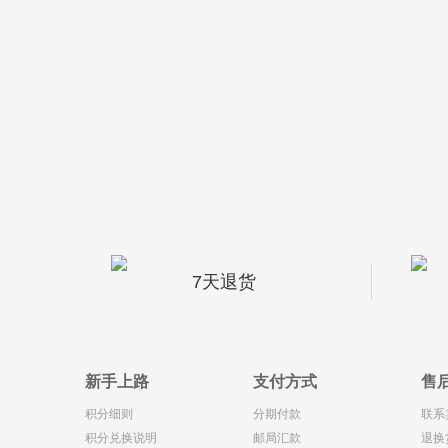
7天退货
新手上路
支付方式
售
积分细则
分期付款
联系
积分兑换说明
邮局汇款
退换