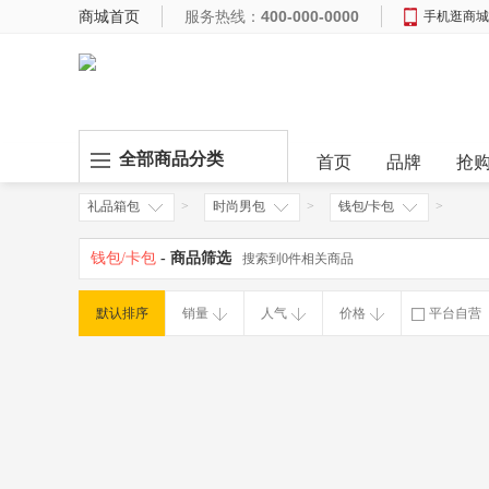
商城首页
服务热线：
400-000-0000
手机逛商城
全部商品分类
首页
品牌
抢
礼品箱包
>
时尚男包
>
钱包/卡包
>
钱包/卡包
- 商品筛选
搜索到0件相关商品
默认排序
销量
人气
价格
平台自营
破损补寄