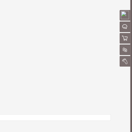
请
聊
购物
对
我的