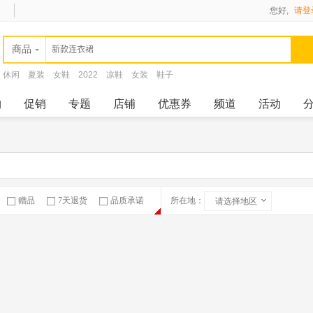
您好,
请登
商品
休闲
夏装
女鞋
2022
凉鞋
女装
鞋子
购
促销
专题
店铺
优惠券
频道
活动
赠品
7天退货
品质承诺
所在地：
请选择地区
急速物流