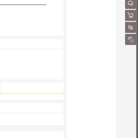
请
聊
购物
对
我的