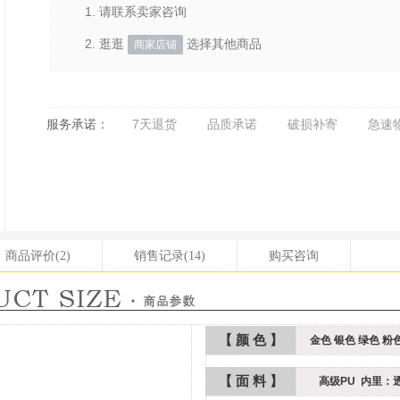
1. 请联系卖家咨询
2. 逛逛
选择其他商品
商家店铺
服务承诺：
7天退货
品质承诺
破损补寄
急速
商品评价
(2)
销售记录
(14)
购买咨询
【 颜 色 】
金色 银色 绿色 粉
【 面 料 】
高级PU 内里：