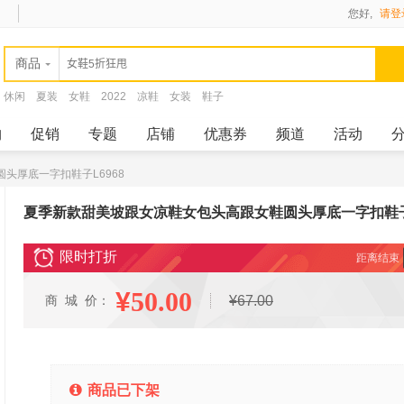
您好,
请登
商品
休闲
夏装
女鞋
2022
凉鞋
女装
鞋子
购
促销
专题
店铺
优惠券
频道
活动
头厚底一字扣鞋子L6968
夏季新款甜美坡跟女凉鞋女包头高跟女鞋圆头厚底一字扣鞋子L
限时打折
距离结束
¥
50.00
商 城 价：
¥67.00
商品已下架