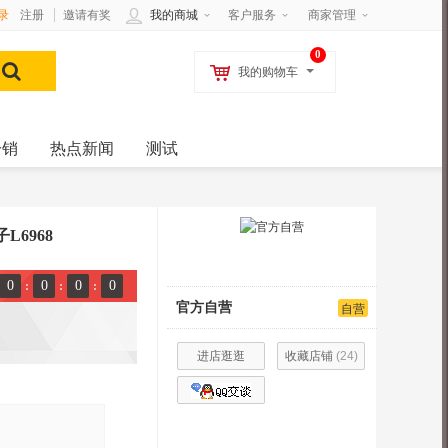
录
注册
邀请有奖
我的商城
客户服务
商家管理
0
我的购物车
分销
热点新闻
测试
6968
0
0
0
0
:
:
:
官方自营
自营
进店逛逛
收藏店铺
(
24
)