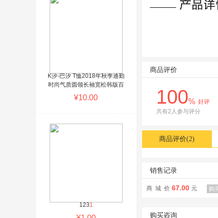
商品评价
K汐-巴汐 T恤2018年秋季通勤
时尚气质圆领长袖宽松韩版百
100
搭印花潮流 KXBX3655 白色
¥10.00
%
好评
ShopWT提醒您：商城系统演
示商品，请勿购买！这个位置
共有2人参与评分
可以批量设置广告词或自定义
填写
商品评价(2)
销售记录
67.00
商 城 价
元
购
123
1
购买咨询
¥1.00