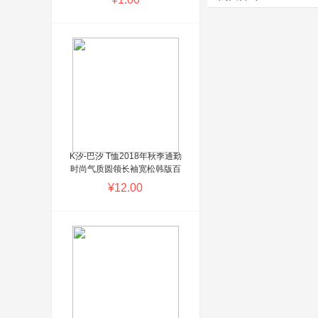
K汐-巴汐 T恤2018年秋季通勤
时尚气质圆领长袖宽松韩版百
搭印花潮流 KXBX3655 黑色
¥12.00
ShopWT提醒您：商城系统演
示商品，请勿购买！这个位置
可以批量设置广告词或自定义
填写