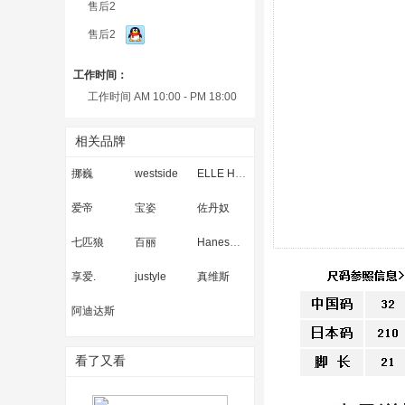
售后2
售后2
工作时间：
工作时间 AM 10:00 - PM 18:00
相关品牌
挪巍
westside
ELLE HOME
爱帝
宝姿
佐丹奴
七匹狼
百丽
Hanes恒适
享爱.
justyle
真维斯
阿迪达斯
看了又看