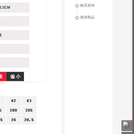
购买咨询
.5CM
推荐商品
底
9
准
偏 小