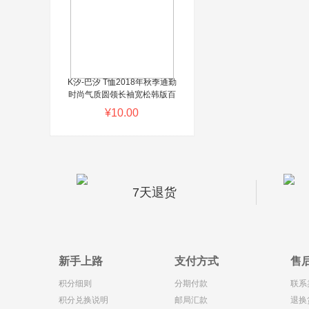
K汐-巴汐 T恤2018年秋季通勤
时尚气质圆领长袖宽松韩版百
搭印花潮流 KXBX3655 白色
¥10.00
ShopWT提醒您：商城系统演
示商品，请勿购买！这个位置
可以批量设置广告词或自定义
填写
7天退货
新手上路
支付方式
售
积分细则
分期付款
联系
积分兑换说明
邮局汇款
退换