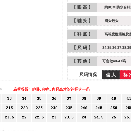
【 跟 高 】
约9CM 防水台约2
【 鞋 头 】
圆头包头
【 鞋 底 】
高等度耐磨橡胶
【 尺 码 】
34,35,36,37,38,3
【 其 他 】
可定做40-43码
尺码情况
偏 大
标 